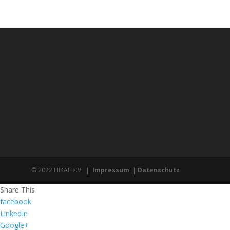
© 2022 HIKAF e.V. |
Impressum
|
Datenschutz
Share This
facebook
LinkedIn
Google+